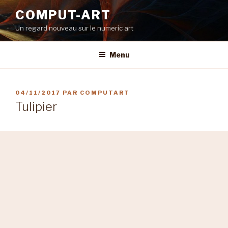
Aller
COMPUT-ART
au
Un regard nouveau sur le numeric art
contenu
principal
Menu
PUBLIÉ
04/11/2017
PAR
COMPUTART
LE
Tulipier