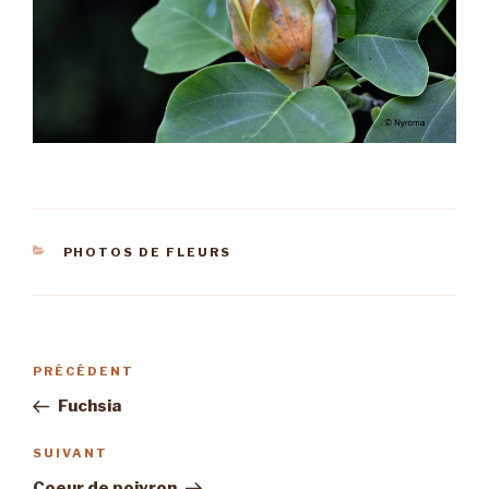
CATÉGORIES
PHOTOS DE FLEURS
Navigation
PRÉCÉDENT
Article
de
précédent
Fuchsia
l’article
SUIVANT
Article
suivant
Coeur de poivron