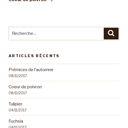
Recherche
Reche
pour
:
ARTICLES RÉCENTS
Prémices de l’automne
08/11/2017
Coeur de poivron
08/11/2017
Tulipier
04/11/2017
Fuchsia
04/11/2017