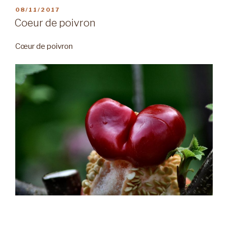
PUBLIÉ
08/11/2017
LE
Coeur de poivron
Cœur de poivron