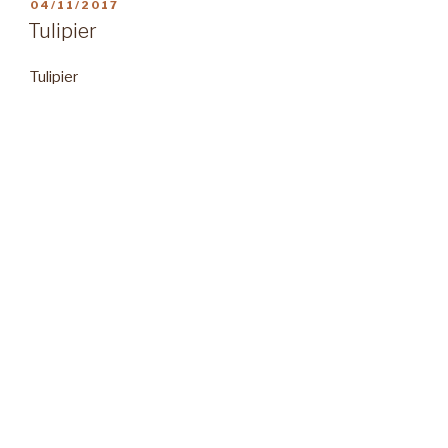
PUBLIÉ
04/11/2017
LE
Tulipier
Tulipier
PUBLIÉ
04/11/2017