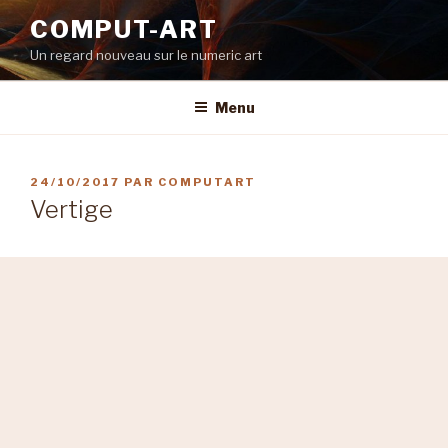
Aller
COMPUT-ART
au
Un regard nouveau sur le numeric art
contenu
principal
Menu
PUBLIÉ
24/10/2017
PAR
COMPUTART
LE
Vertige