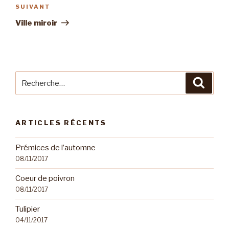
SUIVANT
Article
suivant
Ville miroir
Recherche
Reche
pour
:
ARTICLES RÉCENTS
Prémices de l’automne
08/11/2017
Coeur de poivron
08/11/2017
Tulipier
04/11/2017