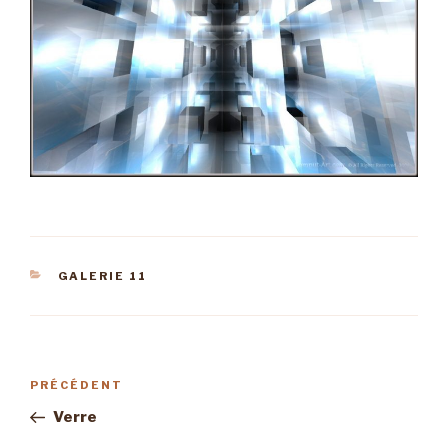
CATÉGORIES
GALERIE 11
Navigation
PRÉCÉDENT
Article
de
précédent
Verre
l’article