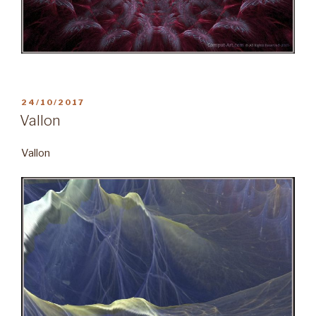
PUBLIÉ
24/10/2017
LE
Vallon
Vallon