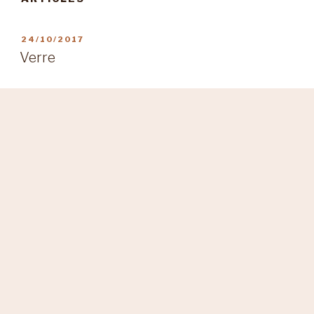
PUBLIÉ
24/10/2017
LE
Verre